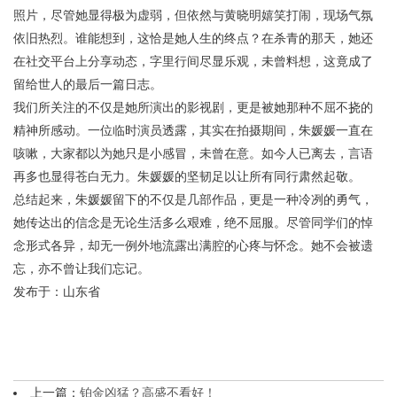
照片，尽管她显得极为虚弱，但依然与黄晓明嬉笑打闹，现场气氛
依旧热烈。谁能想到，这恰是她人生的终点？在杀青的那天，她还
在社交平台上分享动态，字里行间尽显乐观，未曾料想，这竟成了
留给世人的最后一篇日志。
我们所关注的不仅是她所演出的影视剧，更是被她那种不屈不挠的
精神所感动。一位临时演员透露，其实在拍摄期间，朱媛媛一直在
咳嗽，大家都以为她只是小感冒，未曾在意。如今人已离去，言语
再多也显得苍白无力。朱媛媛的坚韧足以让所有同行肃然起敬。
总结起来，朱媛媛留下的不仅是几部作品，更是一种冷冽的勇气，
她传达出的信念是无论生活多么艰难，绝不屈服。尽管同学们的悼
念形式各异，却无一例外地流露出满腔的心疼与怀念。她不会被遗
忘，亦不曾让我们忘记。
发布于：山东省
上一篇：
铂金凶猛？高盛不看好！