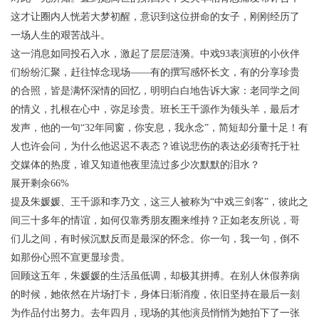
这才让圈内人恍若大梦初醒，意识到这位拼命的女子，刚刚经历了
一场人生的艰苦战斗。
这一消息如同投石入水，激起了层层涟漪。中戏93表演班的小伙伴
们纷纷汇聚，赶往悼念现场——有的撰写感怀长文，有的分享珍贵
的合照，皆是满怀深情的回忆，明明白白地告诉大家：老同学之间
的情义，扎根在心中，弥足珍贵。班长王千源作为领头羊，最后才
发声，他的一句“32年同窗，你安息，我永念”，简短却分量十足！有
人也许会问，为什么他迟迟不表态？谁说悲伤的表达必须寄托于社
交媒体的热度，谁又知道他夜里流过多少次默默的泪水？
展开剩余66%
提及朱媛媛、王千源和李乃文，这三人被称为“中戏三剑客”，彼此之
间三十多年的情谊，如何仅靠秀朋友圈来维持？正如老友所说，哥
们儿之间，有时候沉默反而是最深的怀念。你一句，我一句，倒不
如那份心照不宣更显珍贵。
回顾这五年，朱媛媛的生活虽低调，却极其拼搏。在别人休假养病
的时候，她依然在片场打卡，身体日渐消瘦，依旧坚持在最后一刻
为作品付出努力。去年四月，现场的其他演员悄悄为她拍下了一张