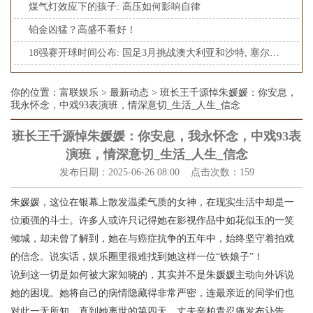
煤气灯效应下的孩子: 高压如何影响自律
铂金凶猛？高盛不看好！
18强赛开球时间公布: 国足3月挑战澳大利亚和沙特, 塞尔吉尼奥能赶上吗?
你的位置：
富联娱乐
>
最新动态
> 班长王千源悼朱媛媛：你安息，
我永怀念，中戏93表演班，情深意切_生活_人生_信念
班长王千源悼朱媛媛：你安息，我永怀念，中戏93表
演班，情深意切_生活_人生_信念
发布日期：2025-06-26 08:00 点击次数：159
朱媛媛，这位在银幕上散发温柔气质的女神，在现实生活中却是一
位顽强的斗士。许多人或许只记得她在影视作品中如花似玉的一笑
倾城，却未曾了解到，她在与癌症抗争的五年中，始终坚守着拍戏
的信念。说实话，娱乐圈里很难找到她这样一位“铁娘子”！
说到这一切是如何被大家知晓的，其实并不是朱媛媛主动向外诉说
她的困境。她将自己的病情隐藏得非常严密，连最亲近的同学们也
对此一无所知。直到她离世的第四天，丈夫辛柏青忍痛发布讣告，