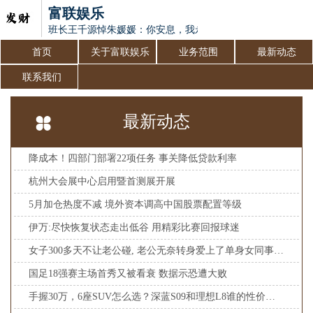
富联娱乐
班长王千源悼朱媛媛：你安息，我永怀念，中戏93表演班，情
首页
关于富联娱乐
业务范围
最新动态
联系我们
最新动态
降成本！四部门部署22项任务 事关降低贷款利率
杭州大会展中心启用暨首测展开展
5月加仓热度不减 境外资本调高中国股票配置等级
伊万:尽快恢复状态走出低谷 用精彩比赛回报球迷
女子300多天不让老公碰, 老公无奈转身爱上了单身女同事|情感故事
国足18强赛主场首秀又被看衰 数据示恐遭大败
手握30万，6座SUV怎么选？深蓝S09和理想L8谁的性价比更高？