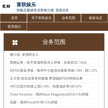
富联娱乐
快船总裁谈塔克和海兰德: 若跌出轮换, 我们将为他们找下家
首页
关于富联娱乐
业务范围
最新动态
联系我们
业务范围
微小说: 多情的女人
西南证券：给予富瑞特装买入评级，目标价位7.54元
8月9日基金净值：银华中小盘混合最新净值1.949，跌1.12%
王大雷:坐在这里有些羞愧 希望踢好与沙特的比赛
9月5日国力转债上涨0.74%，转股溢价率100.92%
Truist Securities：维持Quest Diagnostics(DGX.US)评级
花旗：维持Nova(NVMI.US)评级