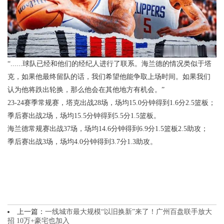
“......球队已经和他们的经纪人进行了联系。海兰德的情况类似于塔
克，如果他最终留队的话，我们希望他能争取上场时间。如果我们
认为他将跌出轮换，那么他会在其他地方有机会。”
23-24赛季常规赛，塔克出战28场，场均15.0分钟得到1.6分2.5篮板；
季后赛出战2场，场均15.5分钟得到5.5分1.5篮板。
海兰德常规赛出战37场，场均14.6分钟得到6.9分1.5篮板2.5助攻；
季后赛出战3场，场均4.0分钟得到3.7分1.3助攻。
上一篇：
一线城市最大规模“以旧换新”来了！广州百盘联手放大
招 10万+豪宅也加入