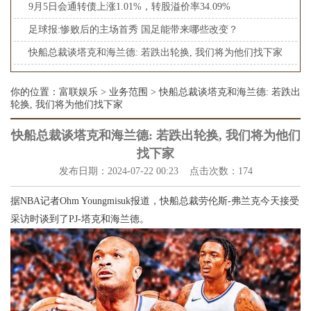
9月5日会通转债上涨1.01%，转股溢价率34.09%
足球报:惨败后的主场首秀 国足能带来哪些改变？
快船总裁谈塔克和海兰德: 若跌出轮换, 我们将为他们找下家
你的位置：
富联娱乐
>
业务范围
> 快船总裁谈塔克和海兰德: 若跌出
轮换, 我们将为他们找下家
快船总裁谈塔克和海兰德: 若跌出轮换, 我们将为他们
找下家
发布日期：2024-07-22 00:23 点击次数：174
据NBA记者Ohm Youngmisuk报道，快船总裁劳伦斯-弗兰克今天接受
采访时谈到了PJ-塔克和海兰德。