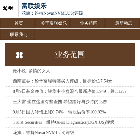
富联娱乐
花旗：维持Nova(NVMI.US)评级
首页
关于富联娱乐
业务范围
最新动态
联系我们
业务范围
微小说: 多情的女人
西南证券：给予富瑞特装买入评级，目标价位7.54元
8月9日基金净值：银华中小盘混合最新净值1.949，跌1.12%
王大雷:坐在这里有些羞愧 希望踢好与沙特的比赛
9月5日国力转债上涨0.74%，转股溢价率100.92%
Truist Securities：维持Quest Diagnostics(DGX.US)评级
花旗：维持Nova(NVMI.US)评级