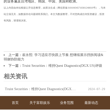
的业务遍及台湾地区、韩国、中国、美国和欧洲。
以上内容由本站根据公开信息整理，由算法生成（网信算备310104345710301240019号），与本
站立场无关，如数据存在问题请联系我们。本文为数据整理，不对您构成任何投资建议，投资
有风险，请谨慎决策。
上一篇：
崔永熙: 学习适应尽快跟上节奏 想继续展示挡拆阅读&
弱侧协防能力
下一篇：
Truist Securities：维持Quest Diagnostics(DGX.US)评级
相关资讯
Truist Securities：维持Quest Diagnostics(DGX.US)评级
2024-07-29
首页
关于富联娱乐
业务范围
最新动态